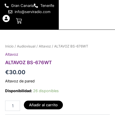
Ir
Gran Canaria
Tenerife
al
info@serviradio.com
contenido
Carrito
ALTAVOZ
BS-
676WT
Inicio
/
Audiovisual
/
Altavoz
/ ALTAVOZ BS-676WT
cantidad
Altavoz
ALTAVOZ BS-676WT
€
30.00
Altavoz de pared
Disponibilidad:
26 disponibles
Añadir al carrito