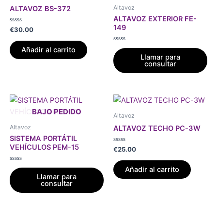
Altavoz
ALTAVOZ BS-372
ALTAVOZ EXTERIOR FE-
149
Valorado
€
30.00
con
0
de
Valorado
Añadir al carrito
5
con
Llamar para
0
consultar
de
5
Altavoz
Altavoz
ALTAVOZ TECHO PC-3W
SISTEMA PORTÁTIL
VEHÍCULOS PEM-15
Valorado
€
25.00
con
0
de
Valorado
Añadir al carrito
5
con
Llamar para
0
consultar
de
5