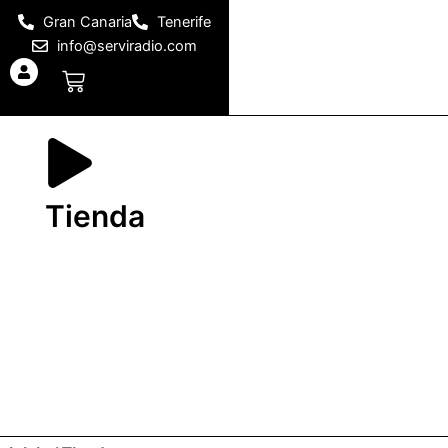
Ir
Gran Canaria
Tenerife
al
info@serviradio.com
contenido
Carrito
Tienda