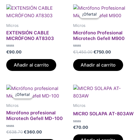
El
El
precio
precio
¡Oferta!
¡Oferta!
original
actual
era:
es:
Micros
Micros
€1,450.00.
€750.00.
EXTENSIÓN CABLE
Micrófono Profesional
MICRÓFONO AT8303
Microtech Gefell M900
Valorado
Valorado
€
90.00
€
1,450.00
€
750.00
con
con
0
0
de
de
Añadir al carrito
Añadir al carrito
5
5
El
El
precio
precio
¡Oferta!
¡Oferta!
original
actual
era:
es:
Micros
Micros
€638.70.
€360.00.
Micrófono profesional
MICRO SOLAPA AT-803AW
Microtech Gefell MD-100
Valorado
€
70.00
con
Valorado
€
638.70
€
360.00
0
con
de
0