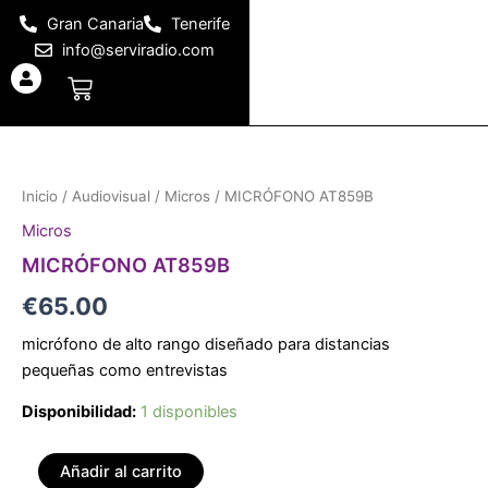
Ir
Gran Canaria
Tenerife
al
info@serviradio.com
contenido
Carrito
MICRÓFONO
AT859B
cantidad
Inicio
/
Audiovisual
/
Micros
/ MICRÓFONO AT859B
Micros
MICRÓFONO AT859B
€
65.00
micrófono de alto rango diseñado para distancias
pequeñas como entrevistas
Disponibilidad:
1 disponibles
Añadir al carrito