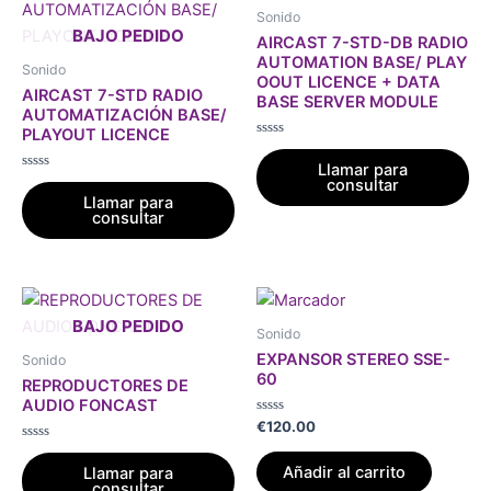
Sonido
AIRCAST 7-STD-DB RADIO
AUTOMATION BASE/ PLAY
Sonido
OOUT LICENCE + DATA
AIRCAST 7-STD RADIO
BASE SERVER MODULE
AUTOMATIZACIÓN BASE/
PLAYOUT LICENCE
Valorado
con
Llamar para
0
Valorado
consultar
de
con
5
Llamar para
0
consultar
de
5
Sonido
EXPANSOR STEREO SSE-
Sonido
60
REPRODUCTORES DE
AUDIO FONCAST
Valorado
€
120.00
con
Valorado
0
con
de
Añadir al carrito
Llamar para
0
5
consultar
de