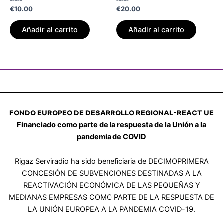
Valorado
Valorado
€
10.00
€
20.00
con
con
0
0
de
de
Añadir al carrito
Añadir al carrito
5
5
FONDO EUROPEO DE DESARROLLO REGIONAL-REACT UE
Financiado como parte de la respuesta de la Unión a la
pandemia de COVID
Rigaz Serviradio ha sido beneficiaria de DECIMOPRIMERA
CONCESIÓN DE SUBVENCIONES DESTINADAS A LA
REACTIVACIÓN ECONÓMICA DE LAS PEQUEÑAS Y
MEDIANAS EMPRESAS COMO PARTE DE LA RESPUESTA DE
LA UNIÓN EUROPEA A LA PANDEMIA COVID-19.