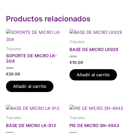
Productos relacionados
Trípodes
Trípodes
BASE DE MICRO LK929
SOPORTE DE MICRO LK-
304
Valorado
€
10.00
con
0
de
Valorado
€
20.00
Añadir al carrito
5
con
0
de
Añadir al carrito
5
Trípodes
Trípodes
BASE DE MICRO LK-913
PIE DE MICRO SN-4943