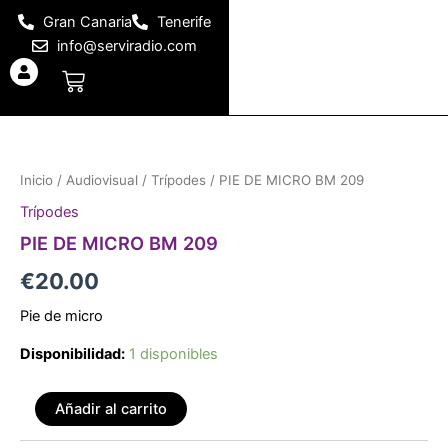
Ir
Gran Canaria
Tenerife
al
info@serviradio.com
contenido
Carrito
PIE
DE
MICRO
Inicio
/
Audiovisual
/
Trípodes
/ PIE DE MICRO BM 209
BM
209
Trípodes
cantidad
PIE DE MICRO BM 209
€
20.00
Pie de micro
Disponibilidad:
1 disponibles
Añadir al carrito